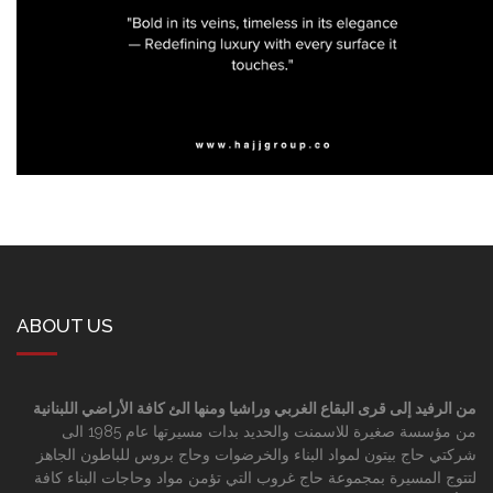
ABOUT US
من الرفيد إلى قرى البقاع الغربي وراشيا ومنها الئ كافة الأراضي اللبنانية
من مؤسسة صغيرة للاسمنت والحديد بدات مسيرتها عام 1985 الى
شركتي حاج بيتون لمواد البناء والخرضوات وحاج بروس للباطون الجاهز
لتتوج المسيرة بمجموعة حاج غروب التي تؤمن مواد وحاجات البناء كافة